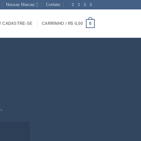
Nossas Marcas
Contato
0
/ CADASTRE-SE
CARRINHO /
R$
0,00
.