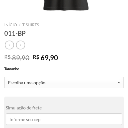
INÍCIO
/
T-SHIRTS
011-BP
O
O
89,90
69,90
R$
R$
preço
preço
Tamanho
original
atual
era:
é:
R$ 89,90.
R$ 69,90.
Simulação de frete